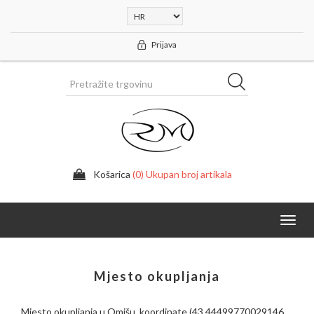
Prijava
Košarica
(0) Ukupan broj artikala
Toggl
navig
Mjesto okupljanja
Mjesto okupljanja u Omišu, koordinate (43.44499770029146,